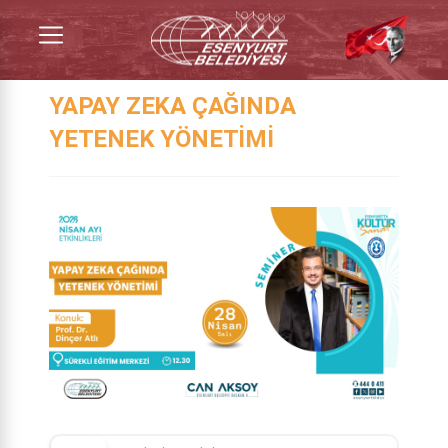
YAPAY ZEKA ÇAĞINDA
YETENEK YÖNETİMİ