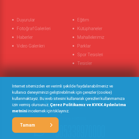
Duyurular
Eğitim
Fotoğraf Galerileri
Kütüphaneler
Haberler
Mahallelerimiz
Video Galerileri
Parklar
Spor Tesisleri
Tesisler
İnternet sitemizden en verimli şekilde faydalanabilmeniz ve
İletişim Merkezi
kullanıcı deneyiminizi geliştirebilmek için çerezler (cookie)
444 0 411
kullanmaktayız. Bu web sitesini kullanarak çerezleri kullanmamıza
izin vermiş olursunuz.
Çerez Politikamız ve KVKK Aydınlatma
metnini
incelemek için tıklayınız.
WhatsApp Hattımız
+905338970000
Tamam