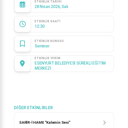
ETKINLIK TARIHI
28 Nisan 2026, Salı
ETKINLIK SAATI
12:30
ETKINLIK KONUSU
Seminer
ETKINLIK YERIM
ESENYURT BELEDİYESİ SÜREKLİ EĞİTİM
MERKEZİ
DIĞER ETKINLIKLER
SARİR-İ HAME "Kalemin Sesi"