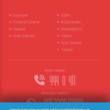
Duyurular
Eğitim
Fotoğraf Galerileri
Kütüphaneler
Haberler
Mahallelerimiz
Video Galerileri
Parklar
Spor Tesisleri
Tesisler
İletişim Merkezi
444 0 411
WhatsApp Hattımız
+905338970000
İnternet sitemizden en verimli şekilde faydalanabilmeniz ve