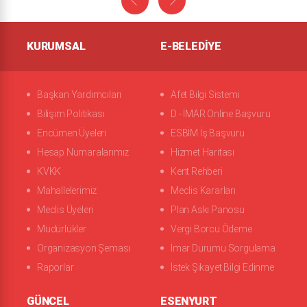
KURUMSAL
E-BELEDIYE
Başkan Yardımcıları
Afet Bilgi Sistemi
Bilişim Politikası
D - İMAR Online Başvuru
Encümen Üyeleri
ESBİM İş Başvuru
Hesap Numaralarımız
Hizmet Haritası
KVKK
Kent Rehberi
Mahallelerimiz
Meclis Kararları
Meclis Üyeleri
Plan Askı Panosu
Müdürlükler
Vergi Borcu Ödeme
Organizasyon Şeması
İmar Durumu Sorgulama
Raporlar
İstek Şikayet Bilgi Edinme
GÜNCEL
ESENYURT