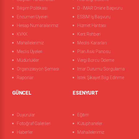
Bilişim Politikası
D - İMAR Online Başvuru
Encümen Üyeleri
ESBİM İş Başvuru
Hesap Numaralarımız
Hizmet Haritası
KVKK
Kent Rehberi
Mahallelerimiz
Meclis Kararları
Meclis Üyeleri
Plan Askı Panosu
Müdürlükler
Vergi Borcu Ödeme
Organizasyon Şeması
İmar Durumu Sorgulama
Raporlar
İstek Şikayet Bilgi Edinme
GÜNCEL
ESENYURT
Duyurular
Eğitim
Fotoğraf Galerileri
Kütüphaneler
Haberler
Mahallelerimiz