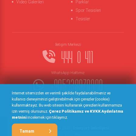
Video Galerileri
Parklar
Spor Tesisleri
Tesisler
İletişim Merkezi
444 0 411
WhatsApp Hattımız
+905338970000
İnternet sitemizden en verimli şekilde faydalanabilmeniz ve
kullanıcı deneyiminizi geliştirebilmek için çerezler (cookie)
Kep :
esenyurtbelediye@hs01.kep.tr
kullanmaktayız. Bu web sitesini kullanarak çerezleri kullanmamıza
izin vermiş olursunuz.
Çerez Politikamız ve KVKK Aydınlatma
metnini
incelemek için tıklayınız.
Tüm Hakları Saklıdır 2026 |
Esenyurt Belediyesi
Tamam
design by
362